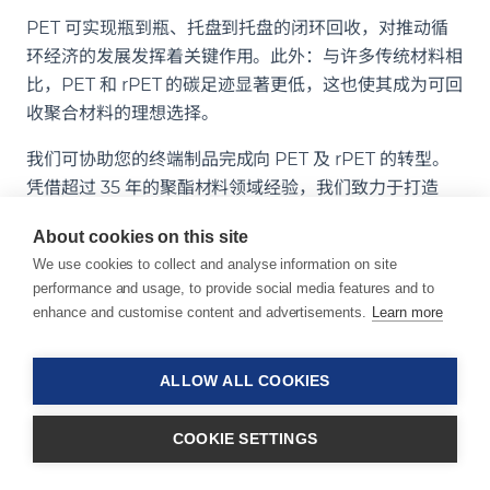
PET 可实现瓶到瓶、托盘到托盘的闭环回收，对推动循
环经济的发展发挥着关键作用。此外：与许多传统材料相
比，PET 和 rPET 的碳足迹显著更低，这也使其成为可回
收聚合材料的理想选择。
我们可协助您的终端制品完成向 PET 及 rPET 的转型。
凭借超过 35 年的聚酯材料领域经验，我们致力于打造
PET 功能母粒，从而充分释放 PET 材料的无限潜能，以
About cookies on this site
广泛应用于各行各业、各种产品及多样化的工艺流程之
We use cookies to collect and analyse information on site
中。
performance and usage, to provide social media features and to
enhance and customise content and advertisements.
Learn more
我们产品的主要应用领域
PET – 聚对苯二甲酸乙二醇酯
rPET – 再生聚对苯二甲酸乙二醇酯
ALLOW ALL COOKIES
OB rPET – 海洋来源再生聚对苯二甲酸乙二醇酯
相关趋势
COOKIE SETTINGS