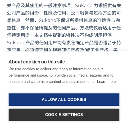
关产品及其使用的一般注意事项。Sukano 力求提供有关
公司产品的组份、性能及使用、公司服务与过程方面的可
靠信息。然而，Sukano不保证所提供信息的准确性与完
整性，亦不保证所提及的任何产品、方法或仪器适用于任
何特定用途。本文档中提到的特性决不构成明示担保。
Sukano 产品的任何用户均有责任确定产品是否适合于特
定应用。必须遵守相关现有知识产权及/或工业产权。买
方必须在我司产品后续加工和营销过程中遵守第三方权
About cookies on this site
利。不可做出任何认为所有安全或环保措施已说明的假
We use cookies to collect and analyse information on site
设，也不可做出任何认为不需要采取其它措施的假设。本
performance and usage, to provide social media features and to
内容部分由人工智能生成，且经过人工编辑审核。对本文
enhance and customise content and advertisements.
Learn more
中所提供的任何信息，Sukano 恕不承担任何责任。
SUKANO® 是瑞士 Sukano Finance AG 公司的注册商
ALLOW ALL COOKIES
标。本文档的版权归 Sukano所有。
COOKIE SETTINGS