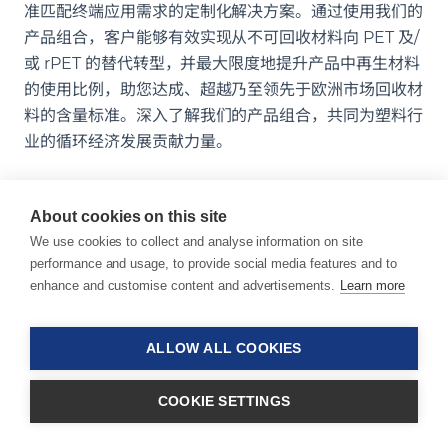
准匹配终端应用需求的定制化解决方案。通过使用我们的
产品组合，客户能够有效实现从不可回收材料向 PET 及/
或 rPET 的替代转型，并最大限度地提升产品中再生材料
的使用比例，助您达成、超越乃至领先于欧洲市场回收材
料的含量标准。深入了解我们的产品组合，共同为塑料行
业的循环经济发展贡献力量。
About cookies on this site
了解我们的产品组合
We use cookies to collect and analyse information on site
performance and usage, to provide social media features and to
enhance and customise content and advertisements.
Learn more
熔体粘度增强剂
由于降解作用，再生聚合物往往呈现粘度偏低的特性，导
ALLOW ALL COOKIES
致加工窗口期较短。由此会引发加工过程中现出不稳定现
产品组合
象，并且直接影响产品质量。
COOKIE SETTINGS
®
SUKANO
Melt Viscosity Enhancer（熔体粘度增强