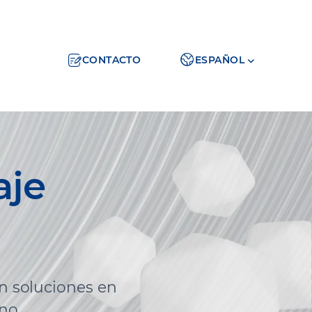
CONTACTO
ESPAÑOL
aje
on soluciones en
no.