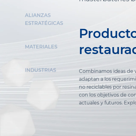
ALIANZAS
ESTRATÉGICAS
Producto
restaura
MATERIALES
INDUSTRIAS
Combinamos ideas de va
adaptan a los requerimi
no reciclables por resin
con los objetivos de co
actuales y futuros. Expl