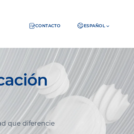
CONTACTO
ESPAÑOL
cación
d que diferencie