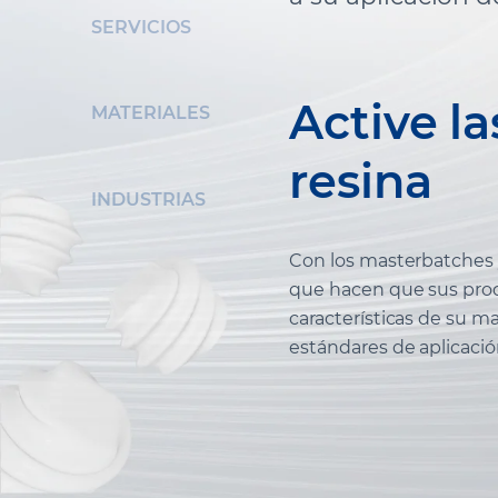
SERVICIOS
Active l
MATERIALES
resina
INDUSTRIAS
Con los masterbatches
que hacen que sus prod
características de su ma
estándares de aplicación