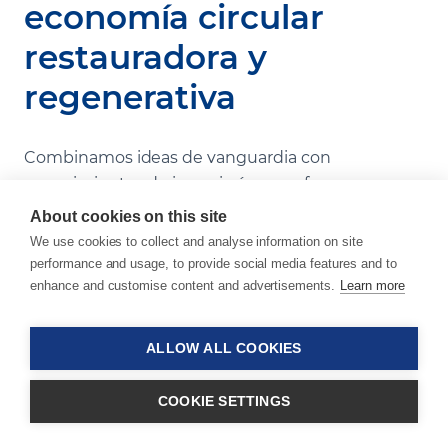
economía circular
restauradora y
regenerativa
Combinamos ideas de vanguardia con
conocimientos de ingeniería para ofrecer
soluciones que se adaptan a los requerimientos
About cookies on this site
de su aplicación final. Con nuestros productos,
We use cookies to collect and analyse information on site
podrá reemplazar resinas no reciclables por
performance and usage, to provide social media features and to
resinas PET o rPET, maximizando el uso de
enhance and customise content and advertisements.
Learn more
materiales reciclados. Así, no solo cumplirá con los
objetivos de contenido reciclado, sino que los
ALLOW ALL COOKIES
superará, adelantándose a los objetivos europeos
actuales y futuros. Explore nuestro portafolio y
COOKIE SETTINGS
apoye una economía circular en la industria del
plástico.