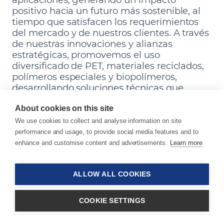
positivo hacia un futuro más sostenible, al
tiempo que satisfacen los requerimientos
del mercado y de nuestros clientes. A través
de nuestras innovaciones y alianzas
estratégicas, promovemos el uso
diversificado de PET, materiales reciclados,
polímeros especiales y biopolímeros,
desarrollando soluciones técnicas que
fortalecen la economía circular.
About cookies on this site
We use cookies to collect and analyse information on site
Elija un material sostenible
performance and usage, to provide social media features and to
enhance and customise content and advertisements.
Learn more
Facilite la transición hacia materiales reciclables y
biopolímeros con el respaldo de nuestro
portafolio.
ALLOW ALL COOKIES
COOKIE SETTINGS