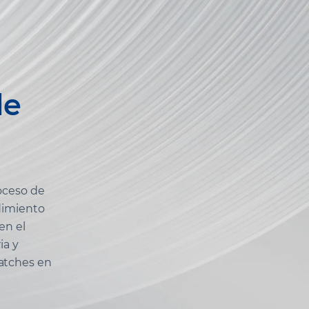
de
roceso de
dimiento
en el
ia y
atches en