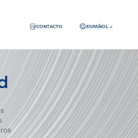
CONTACTO
ESPAÑOL
ad
os
s
tros