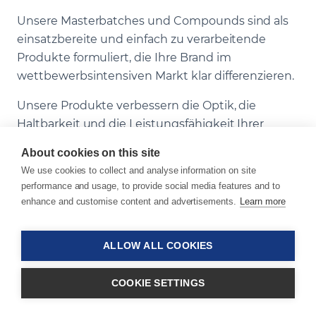
Unsere Masterbatches und Compounds sind als
einsatzbereite und einfach zu verarbeitende
Produkte formuliert, die Ihre Brand im
wettbewerbsintensiven Markt klar differenzieren.
Unsere Produkte verbessern die Optik, die
Haltbarkeit und die Leistungsfähigkeit Ihrer
Lebensmittel- und Non-Food-Verpackungen. Mit
About cookies on this site
einem breiten Portfolio an Farb- und Funktions-
We use cookies to collect and analyse information on site
Masterbatches stellen wir sicher, dass sich sowohl
performance and usage, to provide social media features and to
formstabile als auch flexible Verpackungen
enhance and customise content and advertisements.
Learn more
deutlich abheben. Sie profitieren von erweiterten
und flexibleren Designmöglichkeiten sowie von
ALLOW ALL COOKIES
vielfältigen Oberflächenoptionen, mit
transparentem bis mattem Erscheinungsbild.
COOKIE SETTINGS
Unsere Produkte sind unter anderem darauf