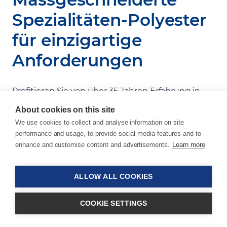
Spezialitäten-Polyester
für einzigartige
Anforderungen
Profitieren Sie von über 35 Jahren Erfahrung in
der Spezialitäten-Polyesterbranche und von
About cookies on this site
Compounds, die das volle Potenzial dieses
We use cookies to collect and analyse information on site
vielseitigen Materials ausschöpfen.
performance and usage, to provide social media features and to
enhance and customise content and advertisements.
Learn more
Unser Fachwissen in der Verarbeitung von
Spezialitäten-Polyester und unser tiefgehendes
ALLOW ALL COOKIES
Wissen über deren mechanische und chemische
Eigenschaften ermöglichen es uns,
massgeschneiderte Produkte zu entwickeln, die
COOKIE SETTINGS
die Stärken dieser Polymergruppe nutzen und für