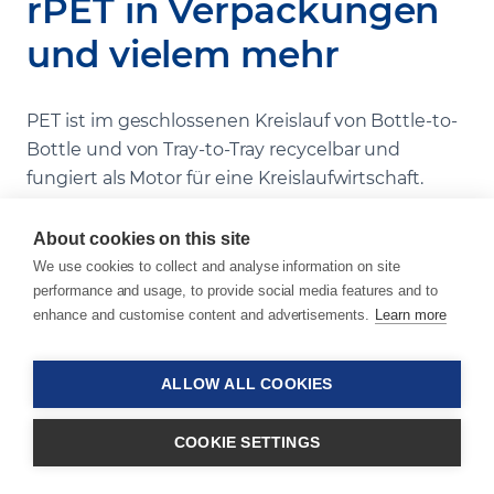
rPET in Verpackungen
und vielem mehr
PET ist im geschlossenen Kreislauf von Bottle-to-
Bottle und von Tray-to-Tray recycelbar und
fungiert als Motor für eine Kreislaufwirtschaft.
Ausserdem haben PET und rPET im Vergleich zu
vielen alternativen Materialien einen proportional
About cookies on this site
geringeren CO
-Fussabdruck, was sie zur
We use cookies to collect and analyse information on site
2
perfekten Wahl für recycelbare Polymere macht.
performance and usage, to provide social media features and to
enhance and customise content and advertisements.
Learn more
Wir unterstützen Sie bei der Umstellung auf PET
und rPET in Ihren Endanwendungen. Mit über 35
ALLOW ALL COOKIES
Jahren Erfahrung im Bereich Polyester sind wir
auf die Herstellung von Masterbatches
COOKIE SETTINGS
spezialisiert, die das Potenzial von PET für den
Einsatz in verschiedenen Anwendungen,