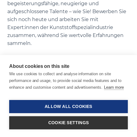
begeisterungsfähige, neugierige und
aufgeschlossene Talente – wie Sie! Bewerben Sie
sich noch heute und arbeiten Sie mit
Expert:innen der Kunststoffspezialindustrie
zusammen, während Sie wertvolle Erfahrungen
sammeln.
About cookies on this site
We use cookies to collect and analyse information on site
Beginnen Sie Ihre
performance and usage, to provide social media features and to
Erfolgsgeschichte bei
enhance and customise content and advertisements.
Learn more
Sukano
ALLOW ALL COOKIES
Bei Sukano zu arbeiten heisst, in einem
COOKIE SETTINGS
vielfältigen und dynamischen Umfeld
mitzuwirken. Mit schnellen Entscheidungen und