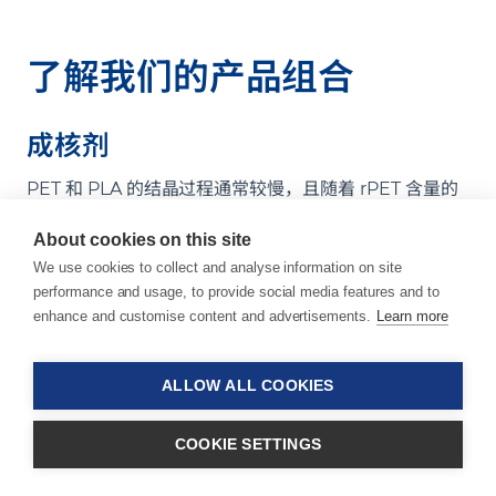
了解我们的产品组合
成核剂
PET 和 PLA 的结晶过程通常较慢，且随着 rPET 含量的
增加会进一步延缓，从而影响生产效率和产量。
About cookies on this site
®
SUKANO
Nucleating Agents（成核剂）可加速结晶
We use cookies to collect and analyse information on site
过程，助您更快达成理想效果。通过调整母粒添加比例可
performance and usage, to provide social media features and to
enhance and customise content and advertisements.
Learn more
精准调控结晶过程，具体用量需根据材料特性及终端制品
要求确定。
ALLOW ALL COOKIES
这款成核剂可实现食品包装用 CPET 及透明 CPET Light
产品组合
餐盘的高效低成本生产。
COOKIE SETTINGS
我们的成核剂可帮助材料形成均匀的晶体结构，并调控和