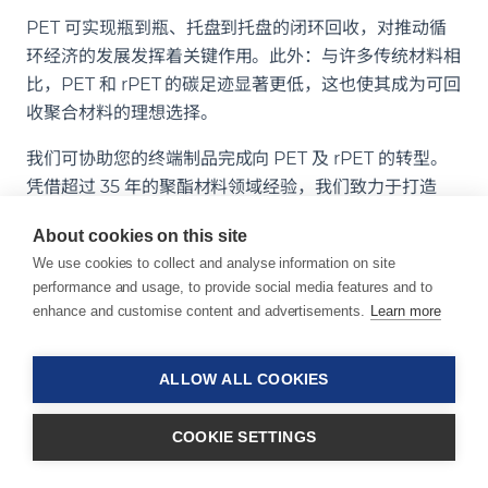
PET 可实现瓶到瓶、托盘到托盘的闭环回收，对推动循
环经济的发展发挥着关键作用。此外：与许多传统材料相
比，PET 和 rPET 的碳足迹显著更低，这也使其成为可回
收聚合材料的理想选择。
我们可协助您的终端制品完成向 PET 及 rPET 的转型。
凭借超过 35 年的聚酯材料领域经验，我们致力于打造
PET 功能母粒，从而充分释放 PET 材料的无限潜能，以
About cookies on this site
广泛应用于各行各业、各种产品及多样化的工艺流程之
We use cookies to collect and analyse information on site
中。
performance and usage, to provide social media features and to
enhance and customise content and advertisements.
Learn more
我们产品的主要应用领域
PET – 聚对苯二甲酸乙二醇酯
rPET – 再生聚对苯二甲酸乙二醇酯
ALLOW ALL COOKIES
OB rPET – 海洋来源再生聚对苯二甲酸乙二醇酯
相关趋势
COOKIE SETTINGS