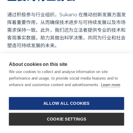
通过积极参与行业组织，Sukano 在推动创新发展方面发
挥着重要作用，从而确保技术进步与可持续发展以及市场
需求保持一致。此外，我们还为立法者提供专业的技术和
客观事实数据，助力其做出科学决策，共同为行业和社会
塑造可持续发展的未来。
EUBP
About cookies on this site
欧洲生物塑料协会（EUBP）致力于推动欧洲生物基塑料
We use cookies to collect and analyse information on site
产业发展，其宗旨是提升公众对生物基塑料的认知并扩大
performance and usage, to provide social media features and to
enhance and customise content and advertisements.
Learn more
市场需求。该协会的使命是推动欧洲生物基塑料市场的经
济与法规体系建设，为产业繁荣发展创造有利环境。
ALLOW ALL COOKIES
作为可生物降解聚合物应用领域的先锋，Sukano 将助力
行业实现取代传统塑料的壮举。我们以科学方案为基础，
COOKIE SETTINGS
秉持负责任的设计理念，在满足产品报废及认证要求的同
时，为创新应用和可持续材料替代方案提供所需的性能保