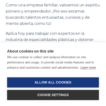
Como una empresa familiar, valoramos un espíritu
pionero y emprendedor. ¡Por eso estamos
buscando talentos entusiastas, curiosos y de
mente abierta, como tú!
Aplica hoy para trabajar con expertos en la
industria de especialidades plásticas y obtener
una experiencia significativa.
About cookies on this site
We use cookies to collect and analyse information on site
performance and usage, to provide social media features and to
Comience su historia de
enhance and customise content and advertisements.
Learn more
éxito en Sukano
ALLOW ALL COOKIES
Trabajar en Sukano significa ser parte de un lugar
COOKIE SETTINGS
de trabajo diverso y dinámico. Con rápida toma de
decisiones y flexibilidad, satisfacemos los