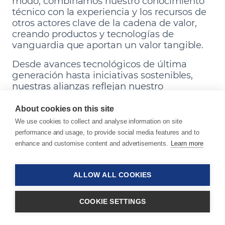
modo, combinamos nuestro conocimiento
técnico con la experiencia y los recursos de
otros actores clave de la cadena de valor,
creando productos y tecnologías de
vanguardia que aportan un valor tangible.
Desde avances tecnológicos de última
generación hasta iniciativas sostenibles,
nuestras alianzas reflejan nuestro
compromiso con la excelencia.
About cookies on this site
We use cookies to collect and analyse information on site
performance and usage, to provide social media features and to
enhance and customise content and advertisements.
Learn more
Avantium
ALLOW ALL COOKIES
Hemos unido esfuerzos con Avantium para
desarrollar masterbatches destinados a
COOKIE SETTINGS
aplicaciones de películas PEF de base
biológica. Esta alianza facilita la adopción