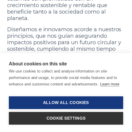
crecimiento sostenible y rentable que
beneficie tanto a la sociedad como al
planeta.
Diseñamos e innovamos acorde a nuestros
principios, que nos guían asegurando
impactos positivos para un futuro circular y
sostenible, cumpliendo al mismo tiempo
con los requerimientos de nuestros clientes
y del mercado.
About cookies on this site
We use cookies to collect and analyse information on site
Nos preocupamos por
performance and usage, to provide social media features and to
enhance and customise content and advertisements.
Learn more
nuestro planeta
ALLOW ALL COOKIES
Nuestro Sistema de Gestión Ambiental ofrece un
enfoque estructurado para garantizar que
COOKIE SETTINGS
nuestros productos, servicios y procesos protejan